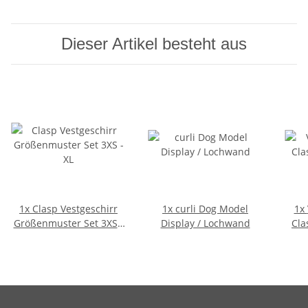
Dieser Artikel besteht aus
1x
Clasp Vestgeschirr
1x
curli Dog Model
1x
Größenmuster Set 3XS -
Display / Lochwand
Cla
XL