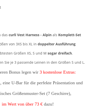
t
ch das
curli Vest Harness - Alpin
als
Komplett-Set
rößen von 3XS bis XL in
doppelter Ausführung
iebtesten Größen XS, S und M
sogar dreifach
.
n Sie je 3 passende Leinen in den Größen S und L.
eren Bonus
legen wir
3 kostenlose Extras:
 eine U-Bar für die perfekte Präsentation und
tisches Größenmuster-Set (7 Geschirre),
im Wert von über 73 €
dazu!