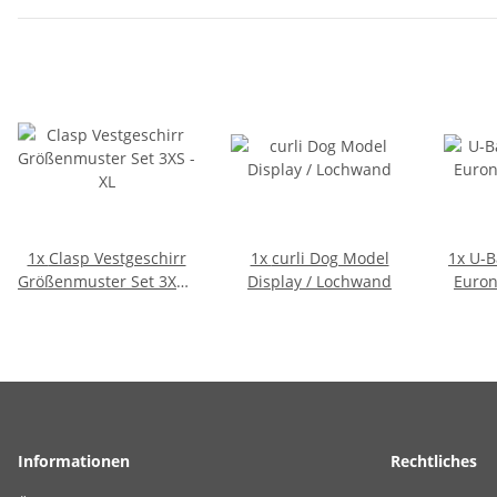
1x
Clasp Vestgeschirr
1x
curli Dog Model
1x
U-B
Größenmuster Set 3XS -
Display / Lochwand
Euro
XL
Informationen
Rechtliches